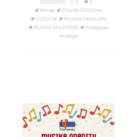
02/02/2024
0
0
Berriak
,
EDWIN GORDON
,
GORDON
,
MUSIKA FAMILIAN
,
MUSIKA TAILERRAK
,
Pedagogia
Musikala