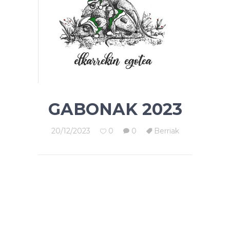
GABONAK 2023
20/12/2023
0
0
Berriak