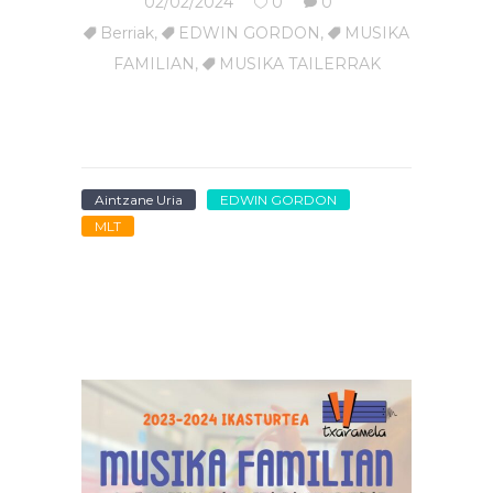
02/02/2024
0
0
Berriak
,
EDWIN GORDON
,
MUSIKA
FAMILIAN
,
MUSIKA TAILERRAK
Aintzane Uria
EDWIN GORDON
MLT