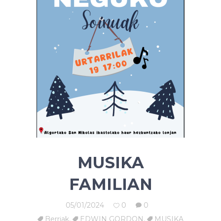
MUSIKA
FAMILIAN
05/01/2024
0
0
Berriak
,
EDWIN GORDON
,
MUSIKA