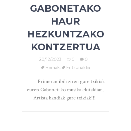
GABONETAKO
HAUR
HEZKUNTZAKO
KONTZERTUA
20/12/2023
0
0
Berriak
,
Entzunaldia
Primeran ibili ziren gure txikiak
euren Gabonetako musika ekitaldian.
Artista handiak gure txikiak!!!