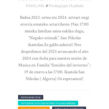
FAMILIAN
,
Pedagogia Musikala
Badoa 2023. urtea eta 2024. urteari ongi
etorria emateko urtarrilaren 19an 17:00
musika familian saioa eukiko dugu,
“Neguko soinuak”. San Nikolas
ikastolan.Ez galdu aukera!! Nos
despedimos del 2023 arrancando el año
2024 con fecha para nuestra sesión de
Musica en Familia “Sonidos del invierno” :
19 de enero a las 17:00. Ikastola San
Nikolas ( Algorta) Os esperamos!!
Aintzane Uria
aintzane uria txaramela musika eskola
EDWIN GORDON
MEGUKO SOINUAK