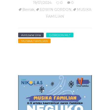
19/01/2024
0
0
Berriak
,
EDWIN GORDON
,
MUSIKA
FAMILIAN
Aintzane Uria
GORDON MLT
MUSIKA FAMILIAN