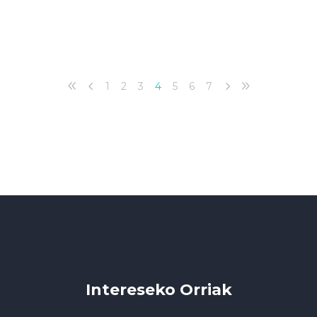
1
2
3
4
5
6
7
Intereseko Orriak