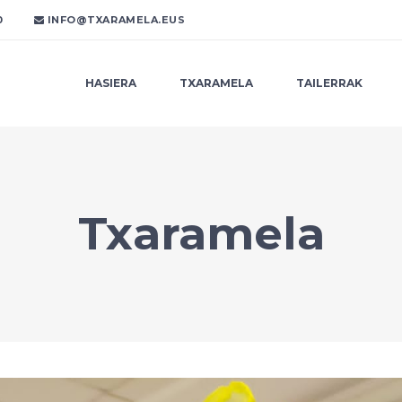
0
INFO@TXARAMELA.EUS
HASIERA
TXARAMELA
TAILERRAK
Txaramela