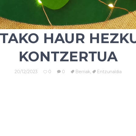
TAKO HAUR HEZK
KONTZERTUA
20/12/2023
0
0
Berriak
,
Entzunaldia