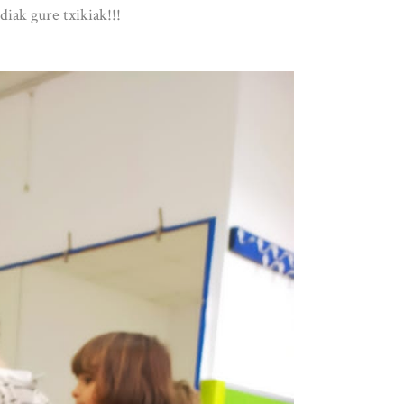
iak gure txikiak!!!