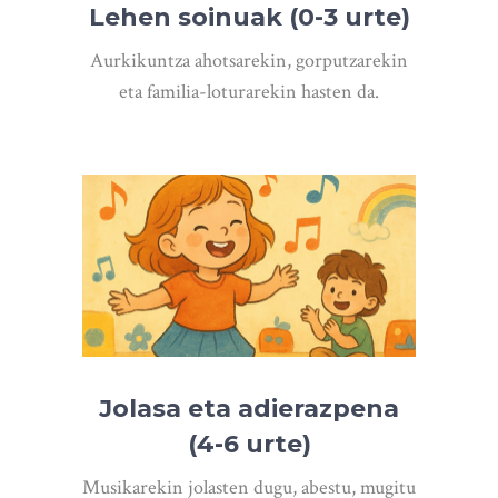
Lehen soinuak (0-3 urte)
Aurkikuntza ahotsarekin, gorputzarekin
eta familia-loturarekin hasten da.
Jolasa eta adierazpena
(4-6 urte)
Musikarekin jolasten dugu, abestu, mugitu