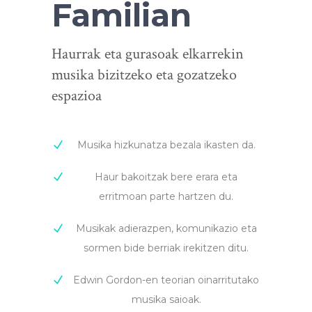
Familian
Haurrak eta gurasoak elkarrekin
musika bizitzeko eta gozatzeko
espazioa
Musika hizkunatza bezala ikasten da.
Haur bakoitzak bere erara eta
erritmoan parte hartzen du.
Musikak adierazpen, komunikazio eta
sormen bide berriak irekitzen ditu.
Edwin Gordon-en teorian oinarritutako
musika saioak.