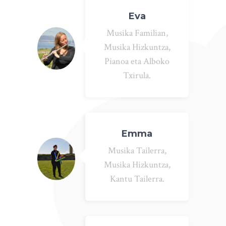
Eva
Musika Familian,
Musika Hizkuntza,
Pianoa eta Alboko
Txirula.
Emma
Musika Tailerra,
Musika Hizkuntza,
Kantu Tailerra.