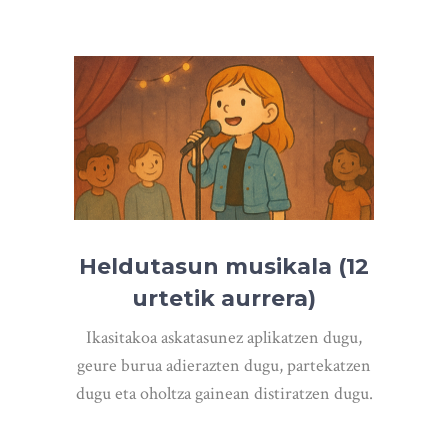
Heldutasun musikala (12
urtetik aurrera)
Ikasitakoa askatasunez aplikatzen dugu,
geure burua adierazten dugu, partekatzen
dugu eta oholtza gainean distiratzen dugu.