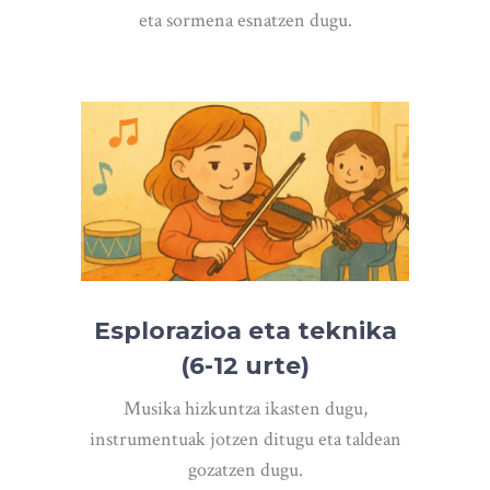
eta sormena esnatzen dugu.
Esplorazioa eta teknika
(6-12 urte)
Musika hizkuntza ikasten dugu,
instrumentuak jotzen ditugu eta taldean
gozatzen dugu.