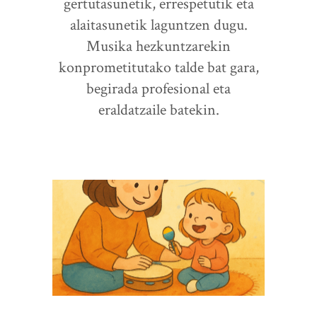
gertutasunetik, errespetutik eta
alaitasunetik laguntzen dugu.
Musika hezkuntzarekin
konprometitutako talde bat gara,
begirada profesional eta
eraldatzaile batekin.