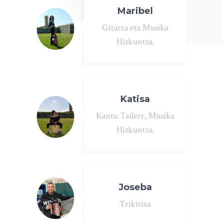
Maribel
Gitarra eta Musika
Hizkuntza.
Katisa
Kantu Tailerr, Musika
Hizkuntza.
Joseba
Trikitixa