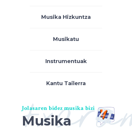
Musika Hizkuntza
Musikatu
Instrumentuak
Kantu Tailerra
txara
Jolasaren bidez musika bizi
Musika