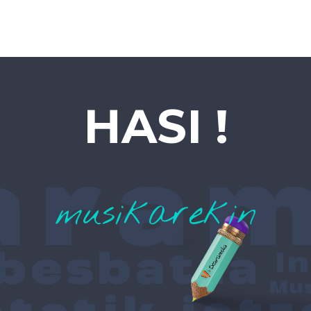
HASI !
musikarekin