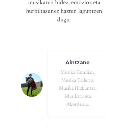
musikaren bidez, emozioz eta
hurbiltasunez hazten laguntzen
dugu.
Aintzane
Musika Familian,
Musika Tailerra,
Musika Hizkuntza,
Musikatu eta
Akordeoia.