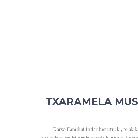
TXARAMELA MUSI
Kaixo Familia! Indar berrituak , pilak k
ikastolako multikiroleko gela kanpoko kortx