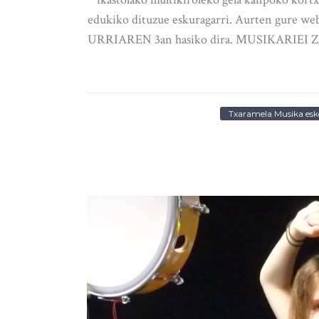
edukiko dituzue eskuragarri. Aurten gure webe
URRIAREN 3an hasiko dira. MUSIKARIEI ZUZEN
Txaramela Musika esk