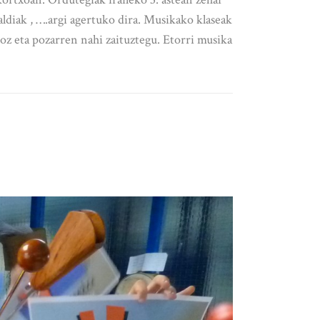
ldiak , ….argi agertuko dira. Musikako klaseak
eta pozarren nahi zaituztegu. Etorri musika