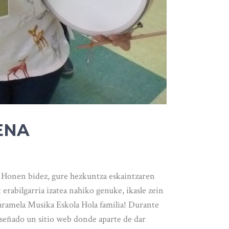
ENA
s Honen bidez, gure hezkuntza eskaintzaren
rabilgarria izatea nahiko genuke, ikasle zein
xaramela Musika Eskola Hola familia! Durante
señado un sitio web donde aparte de dar