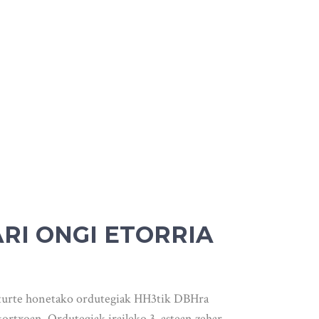
RI ONGI ETORRIA
kasturte honetako ordutegiak HH3tik DBHra
ortxoan. Ordutegiak iraileko 3. astean zehar