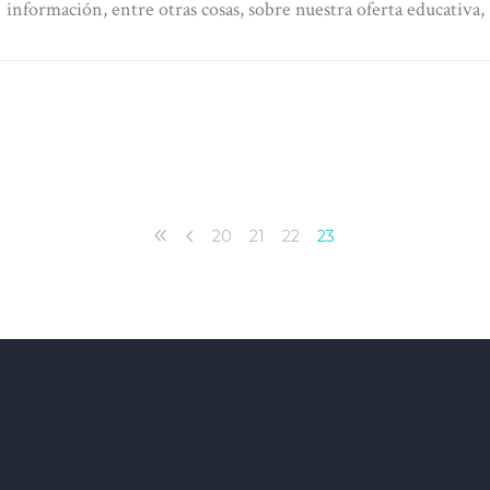
información, entre otras cosas, sobre nuestra oferta educativa,
20
21
22
23