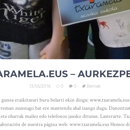
ARAMELA.EUS – AURKEZP
13/05/2016
0
0
Berriak
 gunea eraikitzeari buru belarri ekin diogu: www.txaramela.eu
rreman zuzenago bat ere mantendu ahal izango dugu. Danontzat e
eta oharrak mailez edo telefonoz jasoko dituzue. Lasterarte. T
 elaboración de nuestra página web: www.txaramela.eus Hemos di