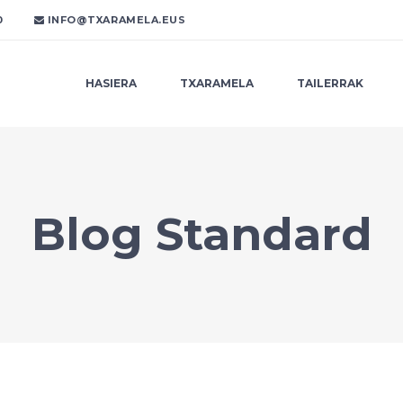
0
INFO@TXARAMELA.EUS
HASIERA
TXARAMELA
TAILERRAK
Blog Standard