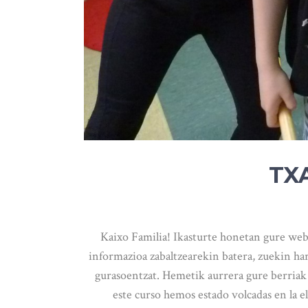
TX
Kaixo Familia! Ikasturte honetan gure web
informazioa zabaltzearekin batera, zuekin ha
gurasoentzat. Hemetik aurrera gure berriak 
este curso hemos estado volcadas en la