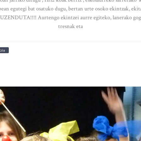
an egutegi bat osatuko dugu, bertan urte osoko ekintzak, ekita
DUTA!!!! Aurtengo ekintzei aurre egiteko, lanerako gogoz 
tresnak eta
ola