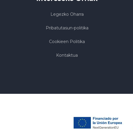
Legezko Oharra
Pribatutasun-politika
Cookieen Politika
Kontaktua