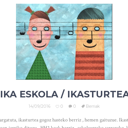
KA ESKOLA / IKASTURTEA
14/09/2016
0
0
Berriak
argatuta, ikasturtea gogoz hasteko berriz , hemen gaituzue. I
oan jarriko ditugu , HH2 koak berriz , eskolaurreko sarrerako k