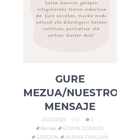
GURE
MEZUA/NUESTRO
MENSAJE
01/02/2025
0
0
Berriak
,
EDWIN GORDON
,
GORDON
,
MUSIKA FAMILIAN
,