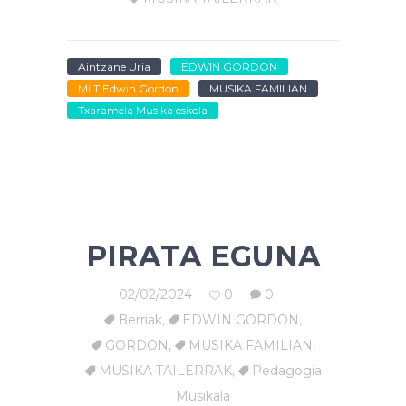
Aintzane Uria
EDWIN GORDON
MLT Edwin Gordon
MUSIKA FAMILIAN
Txaramela Musika eskola
PIRATA EGUNA
02/02/2024
0
0
Berriak
,
EDWIN GORDON
,
GORDON
,
MUSIKA FAMILIAN
,
MUSIKA TAILERRAK
,
Pedagogia
Musikala