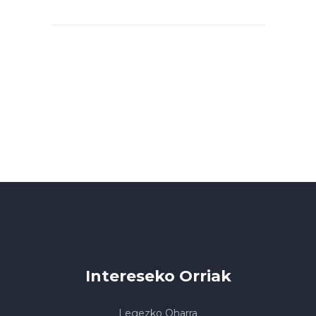
Intereseko Orriak
Legezko Oharra