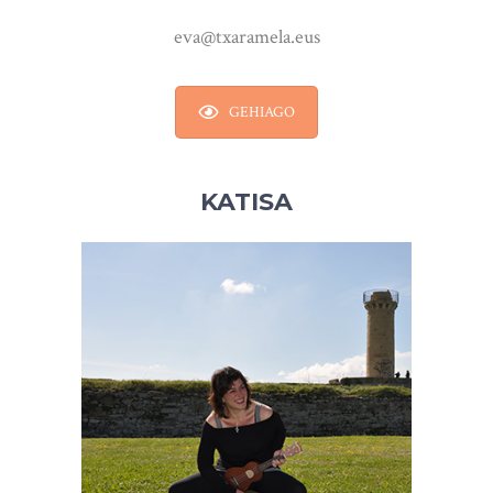
eva@txaramela.eus
GEHIAGO
KATISA