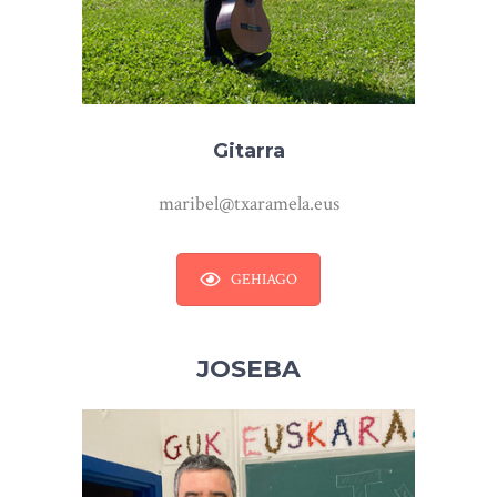
Gitarra
maribel@txaramela.eus
GEHIAGO
JOSEBA