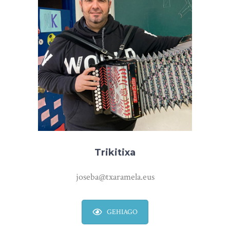
Trikitixa
joseba@txaramela.eus
GEHIAGO