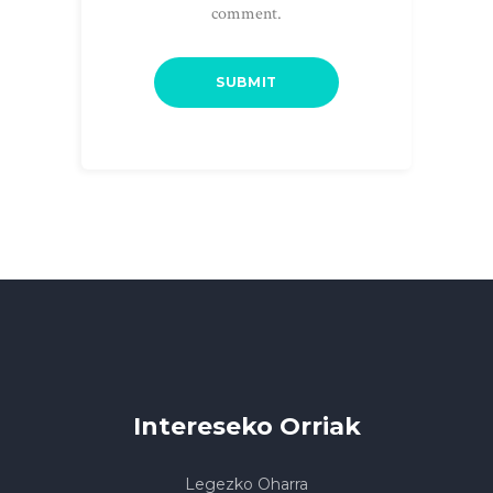
comment.
Intereseko Orriak
Legezko Oharra