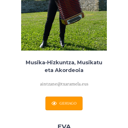
Musika-Hizkuntza, Musikatu
eta Akordeoia
aintzane@txaramela.eus
GEHIAGO
EVA