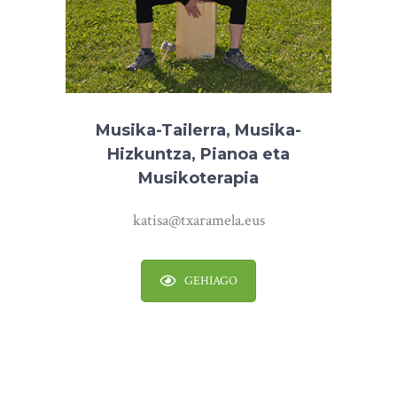
Musika-Tailerra, Musika-
Hizkuntza, Pianoa eta
Musikoterapia
katisa@txaramela.eus
GEHIAGO