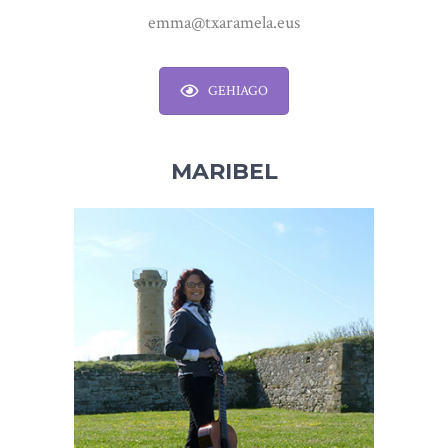
emma@txaramela.eus
GEHIAGO
MARIBEL