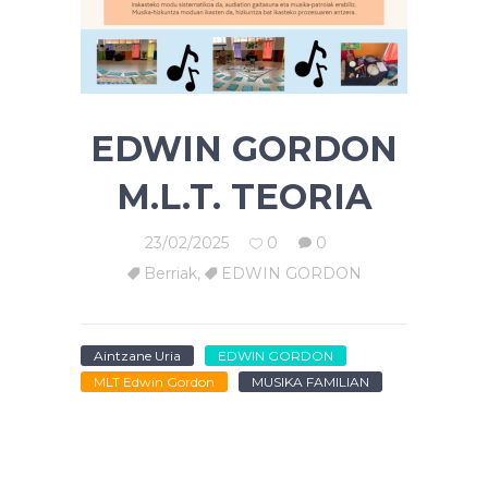
EDWIN GORDON
M.L.T. TEORIA
23/02/2025
0
0
Berriak
,
EDWIN GORDON
Aintzane Uria
EDWIN GORDON
MLT Edwin Gordon
MUSIKA FAMILIAN