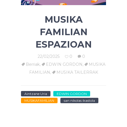
MUSIKA
FAMILIAN
ESPAZIOAN
22/02/2025
0
0
Berriak
,
EDWIN GORDON
,
MUSIKA
FAMILIAN
,
MUSIKA TAILERRAK
Aintzane Uria
EDWIN GORDON
MUSIKAFAMILIAN
san nikolas ikastola