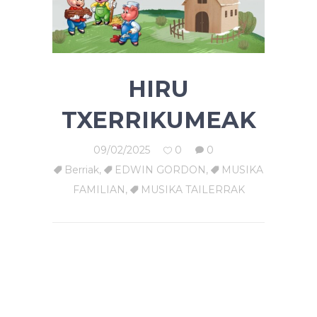
HIRU
TXERRIKUMEAK
09/02/2025
0
0
Berriak
,
EDWIN GORDON
,
MUSIKA
FAMILIAN
,
MUSIKA TAILERRAK