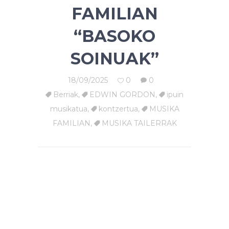
FAMILIAN
“BASOKO
SOINUAK”
18/09/2025
0
0
Berriak
,
EDWIN GORDON
,
ipuin
musikatua
,
kontzertua
,
MUSIKA
FAMILIAN
,
MUSIKA TAILERRAK