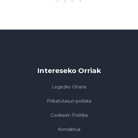
1
2
3
Intereseko Orriak
Legezko Oharra
Pribatutasun-politika
Cookieen Politika
Kontaktua