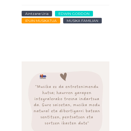
Aintzane Uria
EDWIN GORDON
IPUIN MUSIKATUA
MUSIKA FAMILIAN