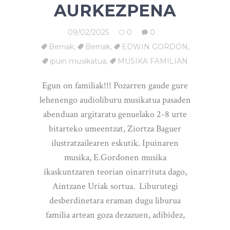
AURKEZPENA
09/02/2025
0
0
Berriak
,
Berriak
,
EDWIN GORDON
,
ipuin musikatua
,
MUSIKA FAMILIAN
Egun on familiak!!! Pozarren gaude gure
lehenengo audioliburu musikatua pasaden
abenduan argitaratu genuelako 2-8 urte
bitarteko umeentzat, Ziortza Baguer
ilustratzailearen eskutik. Ipuinaren
musika, E.Gordonen musika
ikaskuntzaren teorian oinarrituta dago,
Aintzane Uriak sortua. Liburutegi
desberdinetara eraman dugu liburua
familia artean goza dezazuen, adibidez,