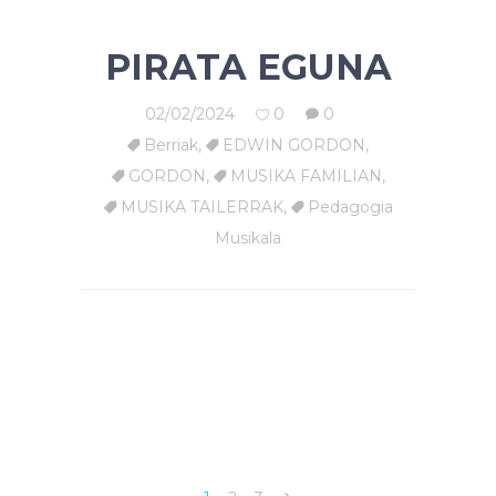
PIRATA EGUNA
02/02/2024
0
0
Berriak
,
EDWIN GORDON
,
GORDON
,
MUSIKA FAMILIAN
,
MUSIKA TAILERRAK
,
Pedagogia
Musikala