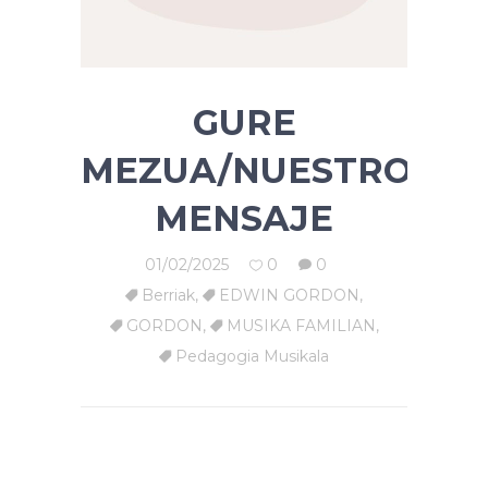
GURE
MEZUA/NUESTRO
MENSAJE
01/02/2025
0
0
Berriak
,
EDWIN GORDON
,
GORDON
,
MUSIKA FAMILIAN
,
Pedagogia Musikala