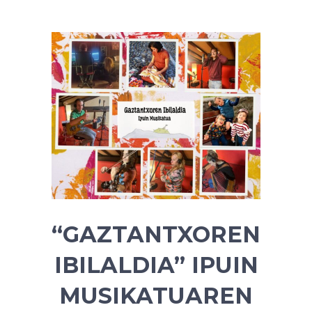
“GAZTANTXOREN
IBILALDIA” IPUIN
MUSIKATUAREN