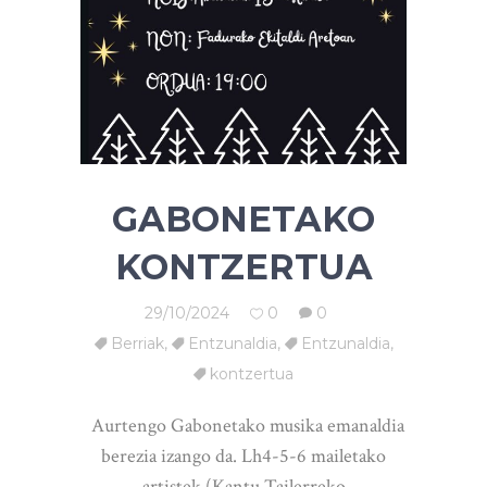
GABONETAKO
KONTZERTUA
29/10/2024
0
0
Berriak
,
Entzunaldia
,
Entzunaldia
,
kontzertua
Aurtengo Gabonetako musika emanaldia
berezia izango da. Lh4-5-6 mailetako
artistek (Kantu Tailerreko