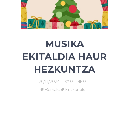
MUSIKA
EKITALDIA HAUR
HEZKUNTZA
26/11/2024
0
0
Berriak
,
Entzunaldia