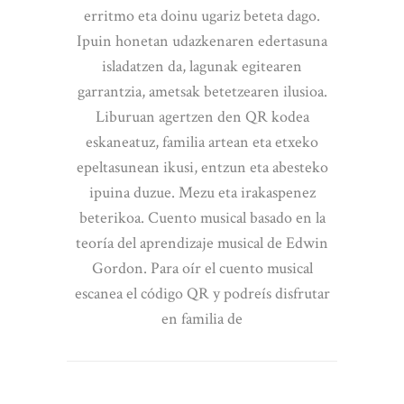
erritmo eta doinu ugariz beteta dago.
Ipuin honetan udazkenaren edertasuna
isladatzen da, lagunak egitearen
garrantzia, ametsak betetzearen ilusioa.
Liburuan agertzen den QR kodea
eskaneatuz, familia artean eta etxeko
epeltasunean ikusi, entzun eta abesteko
ipuina duzue. Mezu eta irakaspenez
beterikoa. Cuento musical basado en la
teoría del aprendizaje musical de Edwin
Gordon. Para oír el cuento musical
escanea el código QR y podreís disfrutar
en familia de