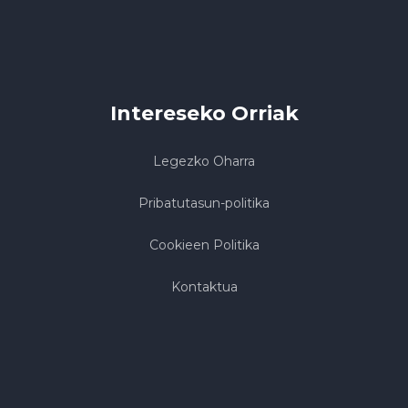
Intereseko Orriak
Legezko Oharra
Pribatutasun-politika
Cookieen Politika
Kontaktua