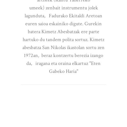
umeek) zenbait instrumentu jolek
lagunduta, Fadurako Ekitaldi Aretoan
euren saioa eskainiko digute. Gurekin
batera Kimetz Abesbatzak ere parte
hartuko du tandem polita sortuz. Kimetz
abesbatza San Nikolas ikastolan sortu zen
1972an, beraz kontzertu berezia izango
da, iragana eta oraina elkartuz "Eten
Gabeko Haria"