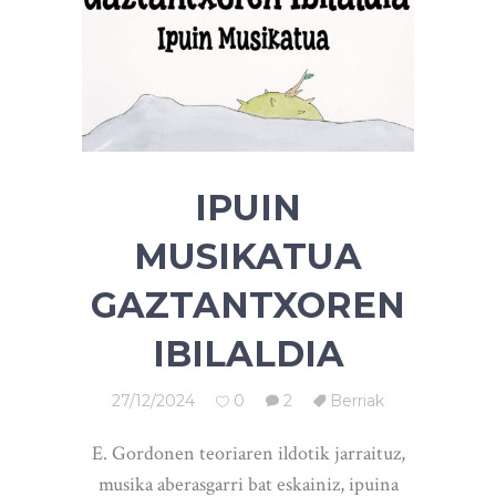
IPUIN
MUSIKATUA
GAZTANTXOREN
IBILALDIA
27/12/2024
0
2
Berriak
E. Gordonen teoriaren ildotik jarraituz,
musika aberasgarri bat eskainiz, ipuina