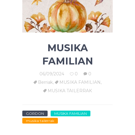
MUSIKA
FAMILIAN
06/09/2024
0
0
Berriak
,
MUSIKA FAMILIAN
,
MUSIKA TAILERRAK
GORDON
MUSIKA FAMILIAN
musika tailerrak