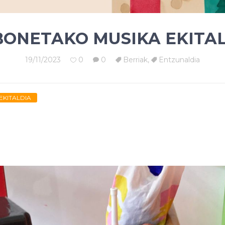
ONETAKO MUSIKA EKITA
19/11/2023
0
0
Berriak
,
Entzunaldia
EKITALDIA