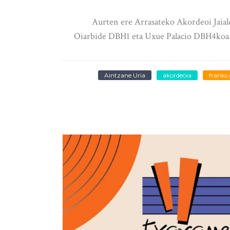
Aurten ere Arrasateko Akordeoi Jaialdian 
Oiarbide DBH1 eta Uxue Palacio DBH4koa. 
Aintzane Uria
akordeoia
franks