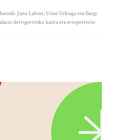
tzuk: June Lafont, Uxue Urkiaga eta Ilargi
acio derrigorrezko kanta eta errepertorio