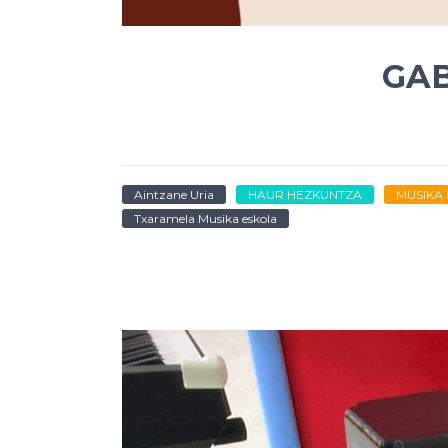
GAB
Aintzane Uria
HAUR HEZKUNTZA
MUSIKA 
Txaramela Musika eskola