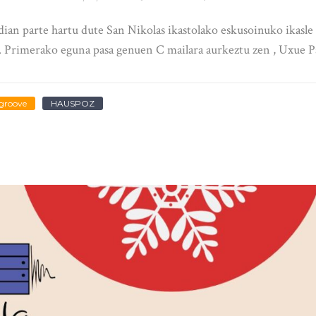
parte hartu dute San Nikolas ikastolako eskusoinuko ikasle ba
Primerako eguna pasa genuen C mailara aurkeztu zen , Uxue Pal
 groove
HAUSPOZ