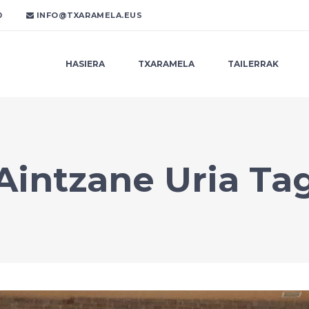
0
INFO@TXARAMELA.EUS
HASIERA
TXARAMELA
TAILERRAK
Aintzane Uria Ta