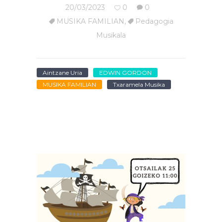
20/03/2023
0
0
MUSIKA FAMILIAN
,
Pedagogia
Musikala
Aintzane Uria
EDWIN GORDON
MUSIKA FAMILIAN
Txaramela Musika