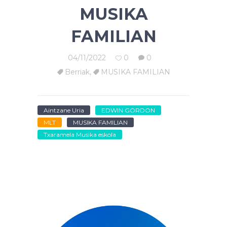
MUSIKA
FAMILIAN
04/11/2022
0
0
Berriak
,
MUSIKA FAMILIAN
Aintzane Uria
EDWIN GORDON
MLT
MUSIKA FAMILIAN
Txaramela Musika eskola