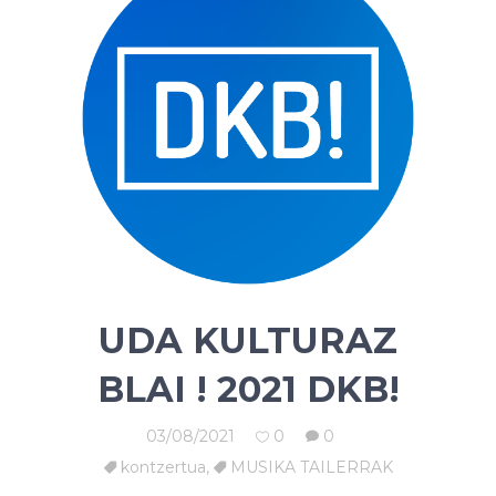
UDA KULTURAZ
BLAI ! 2021 DKB!
03/08/2021
0
0
kontzertua
,
MUSIKA TAILERRAK