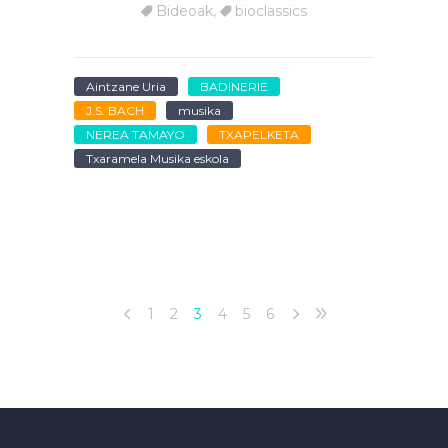
Bideoak
,
bioclassics
Aintzane Uria
BADINERIE
J.S. BACH
musika
NEREA TAMAYO
TXAPELKETA
Txaramela Musika eskola
1
2
3
4
5
6