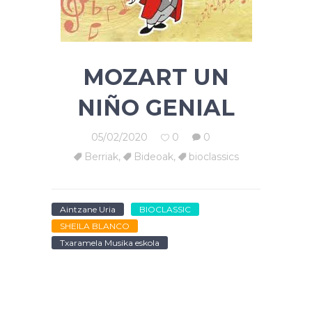
MOZART UN
NIÑO GENIAL
05/02/2020
0
0
Berriak
,
Bideoak
,
bioclassics
Aintzane Uria
BIOCLASSIC
SHEILA BLANCO
Txaramela Musika eskola