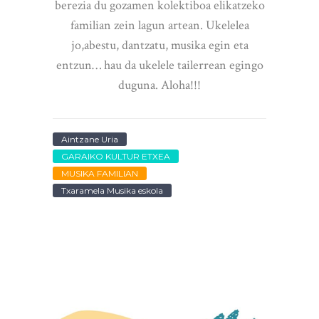
berezia du gozamen kolektiboa elikatzeko
familian zein lagun artean. Ukelelea
jo,abestu, dantzatu, musika egin eta
entzun… hau da ukelele tailerrean egingo
duguna. Aloha!!!
Aintzane Uria
GARAIKO KULTUR ETXEA
MUSIKA FAMILIAN
Txaramela Musika eskola