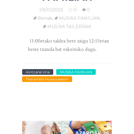
09/01/2023
0
0
Berriak
,
MUSIKA FAMILIAN
,
MUSIKA TAILERRAK
11:00etako taldea bete zaigu 12:15etan
beste txanda bat eskeiniko dugu.
Aintzane Uria
MUSIKA FAMILIAN
Txaramela Musika eskola