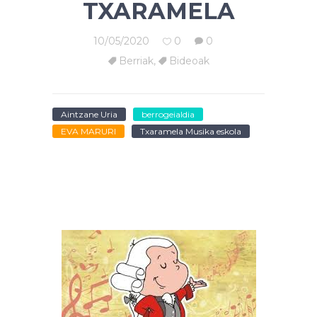
TXARAMELA
10/05/2020
0
0
Berriak
,
Bideoak
Aintzane Uria
berrogeialdia
EVA MARURI
Txaramela Musika eskola