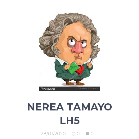
NEREA TAMAYO
LH5
28/01/2020
0
0