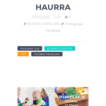
HAURRA
27/01/2023
0
0
MUSIKA FAMILIAN
,
Pedagogia
Musikala
Aintzane Uria
EDWIN GORDON
MLT
MUSIKA FAMILIAN