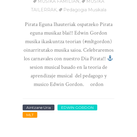
MUSIKA FAMILIAN
,
MUSIKA
TAILERRAK
,
Pedagogia Musikala
Pirata Eguna Ihauteriak ospatzeko Pirata
eguna musikaz blai!! Edwin Gordon
musika ikaskuntza teorian (#mltgordon)
oinarritutako musika saioa. Celebraremos
los carnavales con nuestro Dia Pirata!!
sesion musical basado en la teoria de
aprendizaje musical del pedagogo y
musico Edwin Gordon. ordon
Aintzane Uria
EDWIN GORDON
MLT