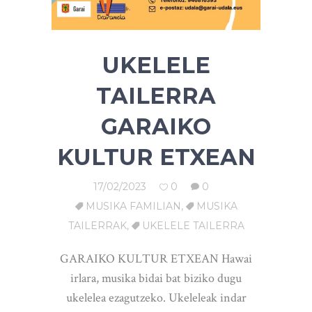
UKELELE
TAILERRA
GARAIKO
KULTUR ETXEAN
17/02/2023
0
0
MUSIKA FAMILIAN
,
MUSIKA
TAILERRAK
,
UKELELE TAILERRA
GARAIKO KULTUR ETXEAN Hawai
irlara, musika bidai bat biziko dugu
ukelelea ezagutzeko. Ukeleleak indar