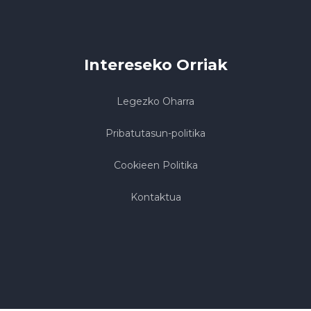
Intereseko Orriak
Legezko Oharra
Pribatutasun-politika
Cookieen Politika
Kontaktua