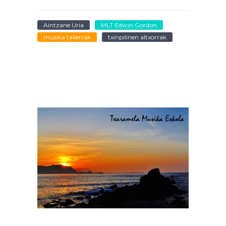
Aintzane Uria
MLT Edwin Gordon
musika tailerrak
txinpilinen altxorrak