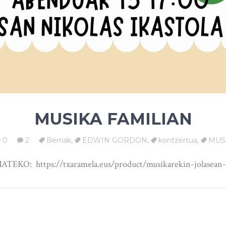
MUSIKA FAMILIAN
0
2
Berriak
,
EDWIN GORDON
,
kontzertua
,
MUS
EKO: https://txaramela.eus/product/musikarekin-jolasean