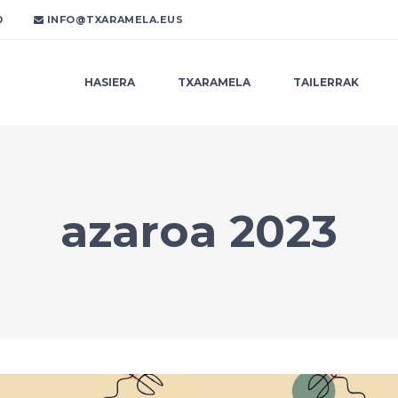
0
INFO@TXARAMELA.EUS
HASIERA
TXARAMELA
TAILERRAK
azaroa 2023