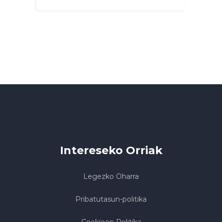
Intereseko Orriak
Legezko Oharra
Pribatutasun-politika
Cookieen Politika