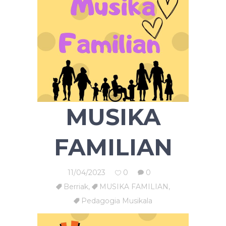
MUSIKA
FAMILIAN
11/04/2023
0
0
Berriak
,
MUSIKA FAMILIAN
,
Pedagogia Musikala