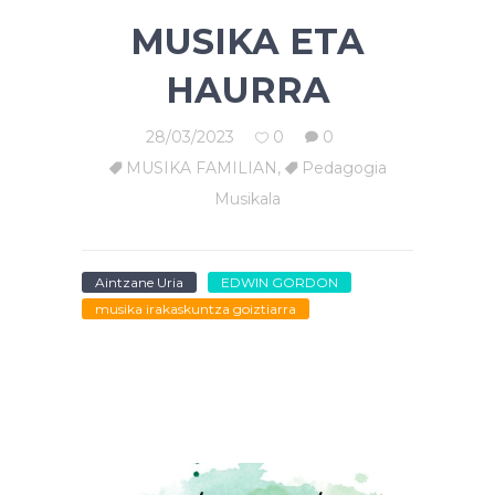
MUSIKA ETA
HAURRA
28/03/2023
0
0
MUSIKA FAMILIAN
,
Pedagogia
Musikala
Aintzane Uria
EDWIN GORDON
musika irakaskuntza goiztiarra