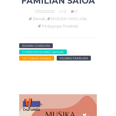
FAMILIAN SAIOA
17/03/2023
0
0
Berriak
,
MUSIKA FAMILIAN
,
Pedagogia Musikala
EDWIN GORDON
GORDON MUSIKA SAIOAK
MLT Edwin Gordon
MUSIKA FAMILIAN