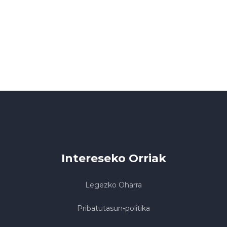
Intereseko Orriak
Legezko Oharra
Pribatutasun-politika