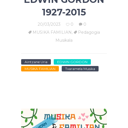
1927-2015
20/03/2023
0
0
MUSIKA FAMILIAN
,
Pedagogia
Musikala
Aintzane Uria
EDWIN GORDON
MUSIKA FAMILIAN
Txaramela Musika