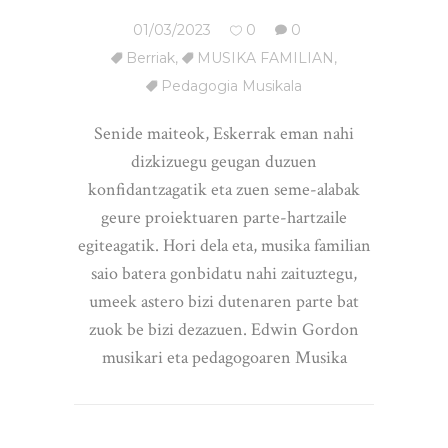
01/03/2023
0
0
Berriak
,
MUSIKA FAMILIAN
,
Pedagogia Musikala
Senide maiteok, Eskerrak eman nahi
dizkizuegu geugan duzuen
konfidantzagatik eta zuen seme-alabak
geure proiektuaren parte-hartzaile
egiteagatik. Hori dela eta, musika familian
saio batera gonbidatu nahi zaituztegu,
umeek astero bizi dutenaren parte bat
zuok be bizi dezazuen. Edwin Gordon
musikari eta pedagogoaren Musika