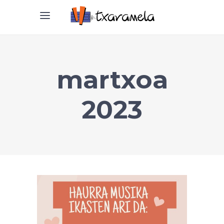
martxoa
2023