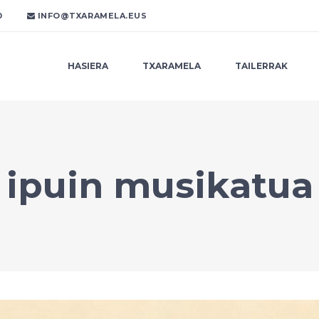
0
INFO@TXARAMELA.EUS
HASIERA
TXARAMELA
TAILERRAK
ipuin musikatua