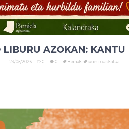
 LIBURU AZOKAN: KANTU
23/05/2026
0
0
Berriak
,
ipuin musikatua