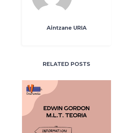
Aintzane URIA
RELATED POSTS