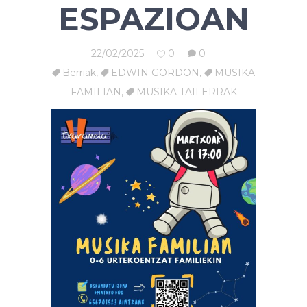
ESPAZIOAN
22/02/2025
0
0
Berriak
,
EDWIN GORDON
,
MUSIKA
FAMILIAN
,
MUSIKA TAILERRAK