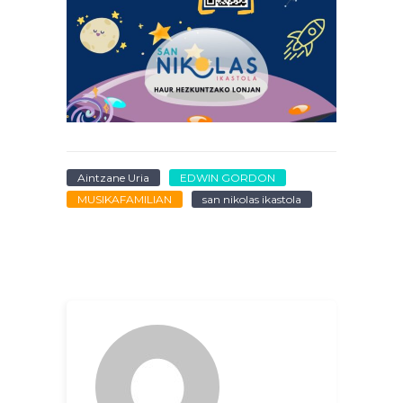
Aintzane Uria
EDWIN GORDON
MUSIKAFAMILIAN
san nikolas ikastola