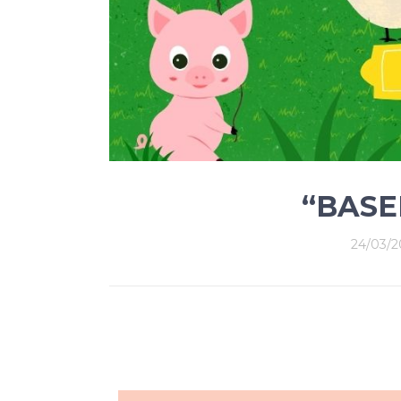
“BASE
24/03/2