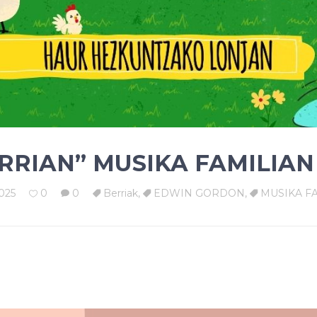
RRIAN” MUSIKA FAMILIAN
025
0
0
Berriak
,
EDWIN GORDON
,
MUSIKA F