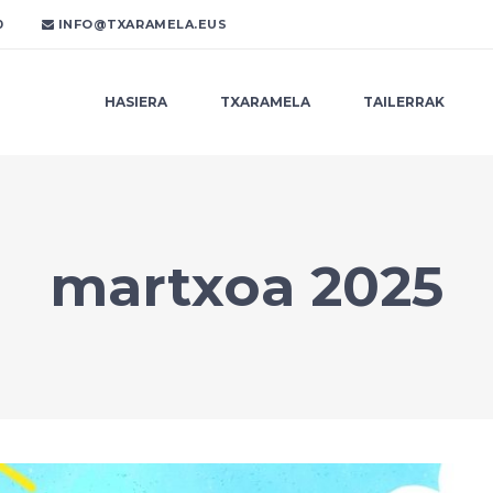
0
INFO@TXARAMELA.EUS
HASIERA
TXARAMELA
TAILERRAK
martxoa 2025