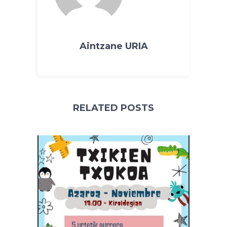
Aintzane URIA
RELATED POSTS