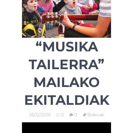
“MUSIKA
TAILERRA”
MAILAKO
EKITALDIAK
26/12/2016
0
0
Bideoak