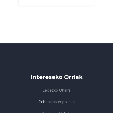
Intereseko Orriak
Legezko Oharra
Pribatutasun-politika