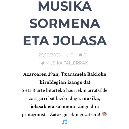
MUSIKA
SORMENA
ETA JOLASA
29/10/2025
0
0
MUSIKA TAILERRAK
Azaroaren 29an, Txaramela Bakioko
kiroldegian izango da!
5 eta 8 urte bitarteko haurrekin arratsalde
zoragarri bat biziko dugu:
musika,
jolasak eta sormena
izango dira
protagonista. Zatoz gurekin gozatzera!