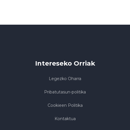
Intereseko Orriak
Legezko Oharra
Pribatutasun-politika
Cookieen Politika
Kontaktua