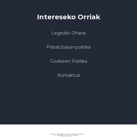
Intereseko Orriak
Legezko Oharra
Pribatutasun-politika
Cookieen Politika
Kontaktua