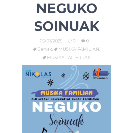
NEGUKO
SOINUAK
05/01/2025
0
0
Berriak
,
MUSIKA FAMILIAN
,
MUSIKA TAILERRAK