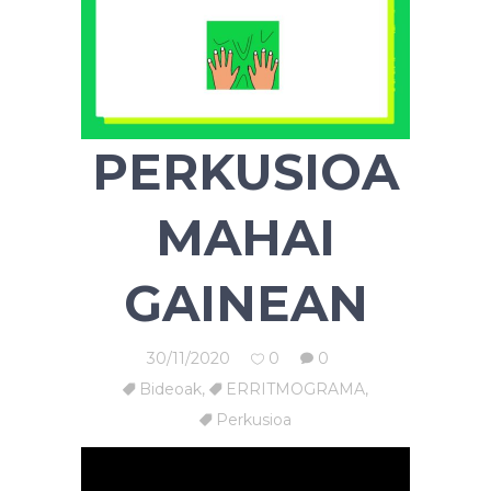
PERKUSIOA
MAHAI
GAINEAN
30/11/2020
0
0
Bideoak
,
ERRITMOGRAMA
,
Perkusioa