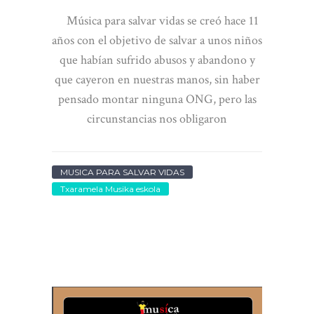
Música para salvar vidas se creó hace 11
años con el objetivo de salvar a unos niños
que habían sufrido abusos y abandono y
que cayeron en nuestras manos, sin haber
pensado montar ninguna ONG, pero las
circunstancias nos obligaron
MUSICA PARA SALVAR VIDAS
Txaramela Musika eskola