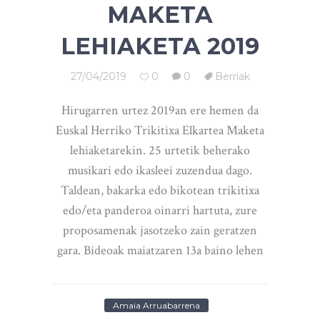
MAKETA
LEHIAKETA 2019
27/04/2019
0
0
Berriak
Hirugarren urtez 2019an ere hemen da
Euskal Herriko Trikitixa Elkartea Maketa
lehiaketarekin. 25 urtetik beherako
musikari edo ikasleei zuzendua dago.
Taldean, bakarka edo bikotean trikitixa
edo/eta panderoa oinarri hartuta, zure
proposamenak jasotzeko zain geratzen
gara. Bideoak maiatzaren 13a baino lehen
Amaia Arruabarrena