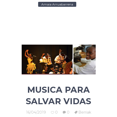
Amaia Arruabarrena
MUSICA PARA
SALVAR VIDAS
16/04/2019
0
0
Berriak