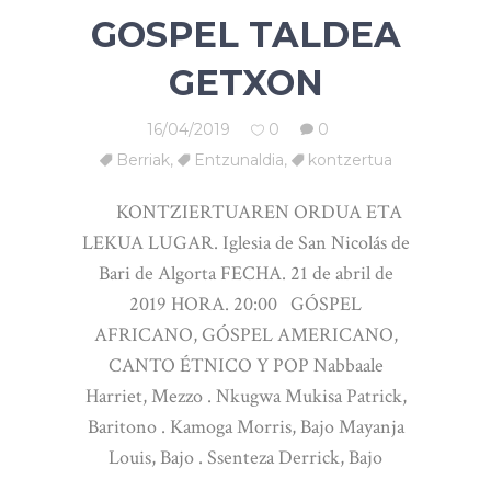
GOSPEL TALDEA
GETXON
16/04/2019
0
0
Berriak
,
Entzunaldia
,
kontzertua
KONTZIERTUAREN ORDUA ETA
LEKUA LUGAR. Iglesia de San Nicolás de
Bari de Algorta FECHA. 21 de abril de
2019 HORA. 20:00 GÓSPEL
AFRICANO, GÓSPEL AMERICANO,
CANTO ÉTNICO Y POP Nabbaale
Harriet, Mezzo . Nkugwa Mukisa Patrick,
Baritono . Kamoga Morris, Bajo Mayanja
Louis, Bajo . Ssenteza Derrick, Bajo