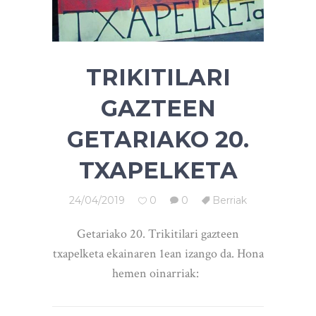
TRIKITILARI
GAZTEEN
GETARIAKO 20.
TXAPELKETA
24/04/2019
0
0
Berriak
Getariako 20. Trikitilari gazteen
txapelketa ekainaren 1ean izango da. Hona
hemen oinarriak: