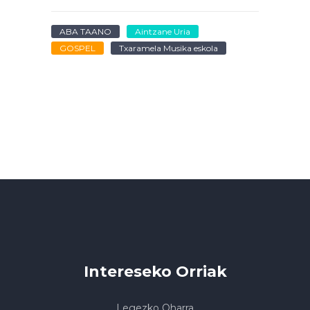
ABA TAANO
Aintzane Uria
GOSPEL
Txaramela Musika eskola
Intereseko Orriak
Legezko Oharra