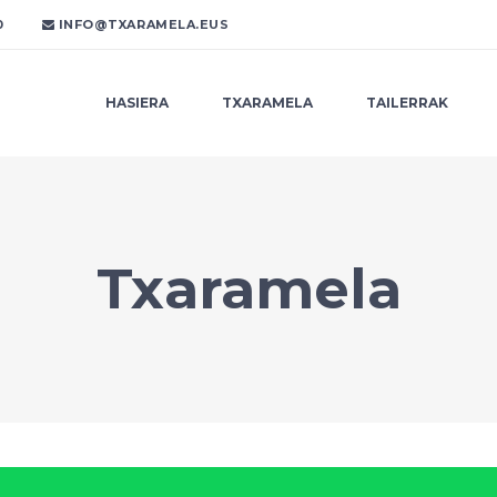
0
INFO@TXARAMELA.EUS
HASIERA
TXARAMELA
TAILERRAK
Txaramela