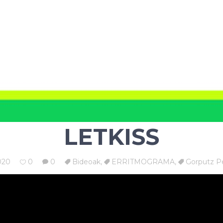
LETKISS
020
0
0
Bideoak
,
ERRITMOGRAMA
,
Gorputz P