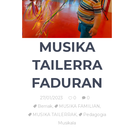
MUSIKA
TAILERRA
FADURAN
27/01/2023
0
0
Berriak
,
MUSIKA FAMILIAN
,
MUSIKA TAILERRAK
,
Pedagogia
Musikala