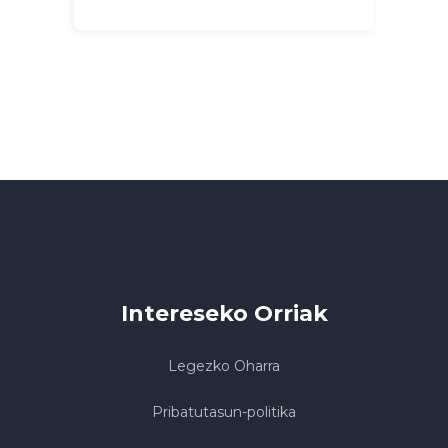
Intereseko Orriak
Legezko Oharra
Pribatutasun-politika