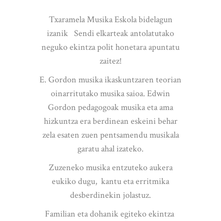
Txaramela Musika Eskola bidelagun
izanik Sendi elkarteak antolatutako
neguko ekintza polit honetara apuntatu
zaitez!
E. Gordon musika ikaskuntzaren teorian
oinarritutako musika saioa. Edwin
Gordon pedagogoak musika eta ama
hizkuntza era berdinean eskeini behar
zela esaten zuen pentsamendu musikala
garatu ahal izateko.
Zuzeneko musika entzuteko aukera
eukiko dugu, kantu eta erritmika
desberdinekin jolastuz.
Familian eta dohanik egiteko ekintza