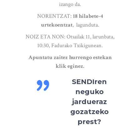
izango da.
NORENTZAT:
18 hilabete-4
urtekoentzat
, lagunduta.
NOIZ ETA NON: Otsailak 11, larunbata,
10:30, Fadurako Txikigunean.
Apuntatu zaitez hurrengo estekan
klik eginez.
SENDIren
neguko
jardueraz
gozatzeko
prest?