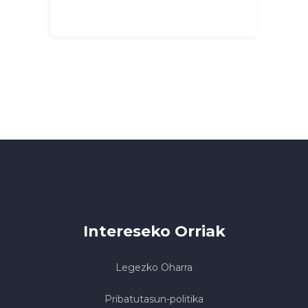
Intereseko Orriak
Legezko Oharra
Pribatutasun-politika