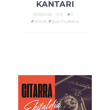
KANTARI
23/05/2026
0
0
Berriak
,
ipuin musikatua