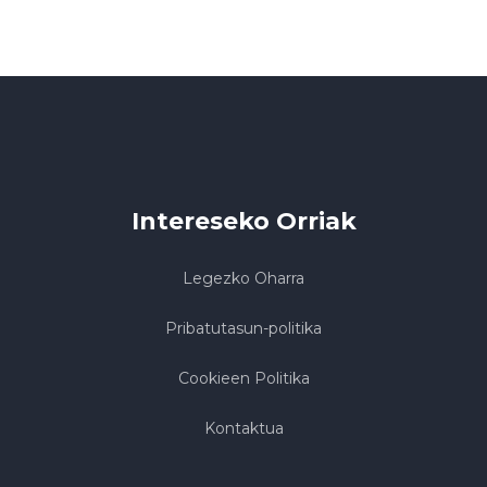
Intereseko Orriak
Legezko Oharra
Pribatutasun-politika
Cookieen Politika
Kontaktua