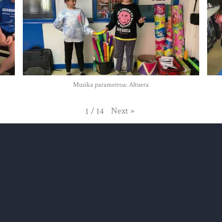
Musika parametroa: Altuera
Next
»
1
/
14