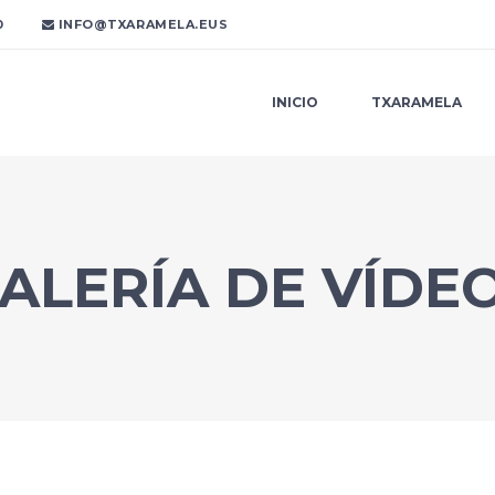
0
INFO@TXARAMELA.EUS
INICIO
TXARAMELA
ALERÍA DE VÍDE