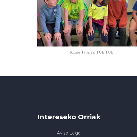
Kantu Tailerra: TUE TUE
Intereseko Orriak
Aviso Legal