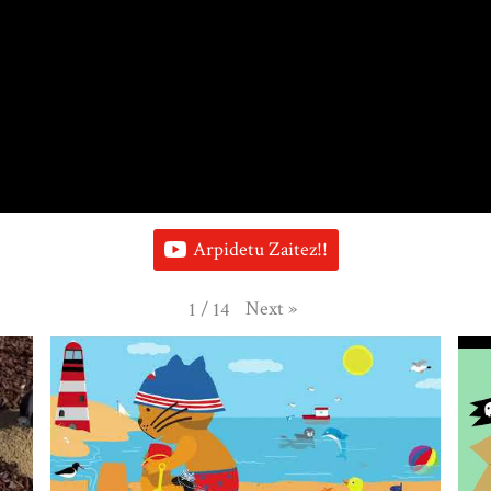
Arpidetu Zaitez!!
Next
»
1
/
14