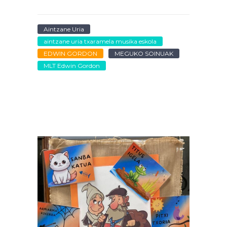
Aintzane Uria
aintzane uria txaramela musika eskola
EDWIN GORDON
MEGUKO SOINUAK
MLT Edwin Gordon