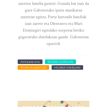
zareten familia guztiei. Gozada bat izan da
gure Gabonetako ipuin musikatua
zuentzat egitea. Parte hartzaile handiak
izan zarete eta Olentzero eta Mari
Domingiri egindako sorpresa betiko
gogoratuko dutelakoan gaude. Gabonetan
oparirik
Aintzane Uria
EDWIN GORDON
IPUIN MUSIKATUA
MUSIKA FAMILIAN