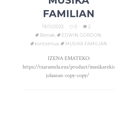
MUSIKA
FAMILIAN
19/11/2023
0
2
Berriak
,
EDWIN GORDON
,
kontzertua
,
MUSIKA FAMILIAN
IZENA EMATEKO:
https://txaramela.eus/product/musikarekin-
jolasean-copy-copy/