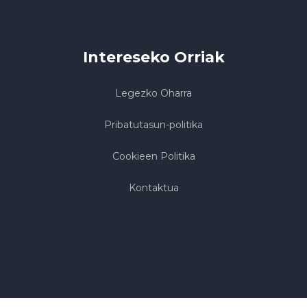
Intereseko Orriak
Legezko Oharra
Pribatutasun-politika
Cookieen Politika
Kontaktua