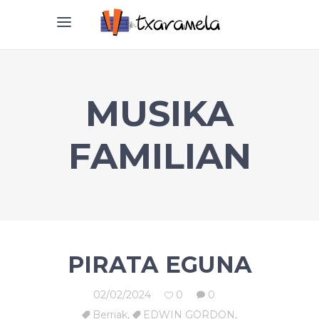
MUSIKA
FAMILIAN
PIRATA EGUNA
02/02/2024
0
0
Berriak
,
EDWIN GORDON
,