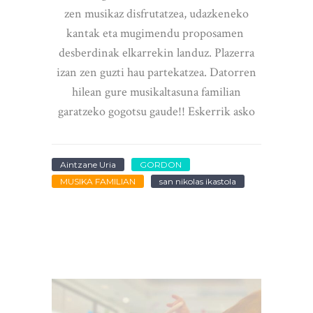
zen musikaz disfrutatzea, udazkeneko
kantak eta mugimendu proposamen
desberdinak elkarrekin landuz. Plazerra
izan zen guzti hau partekatzea. Datorren
hilean gure musikaltasuna familian
garatzeko gogotsu gaude!! Eskerrik asko
Aintzane Uria
GORDON
MUSIKA FAMILIAN
san nikolas ikastola