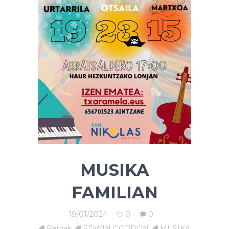
MUSIKA
FAMILIAN
19/01/2024
0
0
Berriak
,
EDWIN GORDON
,
MUSIKA