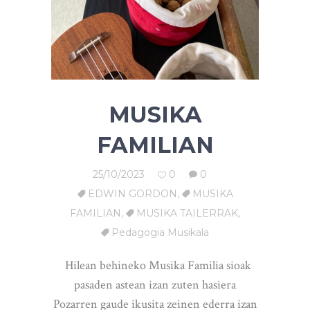
MUSIKA
FAMILIAN
25/10/2023
0
0
EDWIN GORDON
,
MUSIKA
FAMILIAN
,
MUSIKA TAILERRAK
,
Pedagogia Musikala
Hilean behineko Musika Familia sioak
pasaden astean izan zuten hasiera
Pozarren gaude ikusita zeinen ederra izan