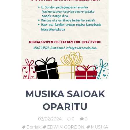
MUSIKA SAIOAK
OPARITU
02/02/2024
0
0
Berriak
,
EDWIN GORDON
,
MUSIKA