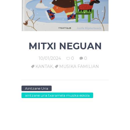
MITXI NEGUAN
10/01/2024
0
0
KANTAK
,
MUSIKA FAMILIAN
Aintzane Uria
aintzane uria txaramela musika eskola