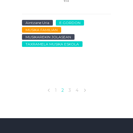
en
Aintzane Uria
E.GORDON
MUSIKA FAMILIAN
MUSIKAREKIN JOLASEAN
TAXRAMELA MUSIKA ESKOLA
1
2
3
4