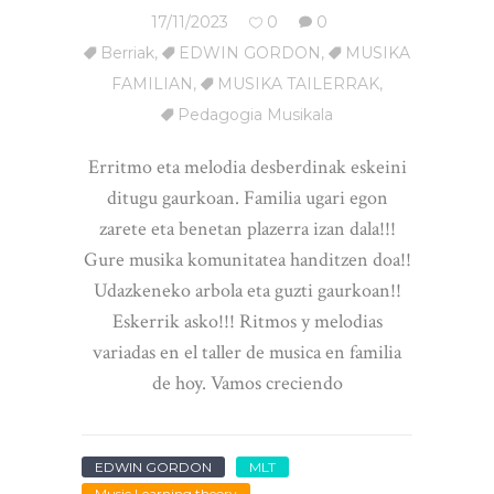
17/11/2023
0
0
Berriak
,
EDWIN GORDON
,
MUSIKA
FAMILIAN
,
MUSIKA TAILERRAK
,
Pedagogia Musikala
Erritmo eta melodia desberdinak eskeini
ditugu gaurkoan. Familia ugari egon
zarete eta benetan plazerra izan dala!!!
Gure musika komunitatea handitzen doa!!
Udazkeneko arbola eta guzti gaurkoan!!
Eskerrik asko!!! Ritmos y melodias
variadas en el taller de musica en familia
de hoy. Vamos creciendo
EDWIN GORDON
MLT
Music Learning theory