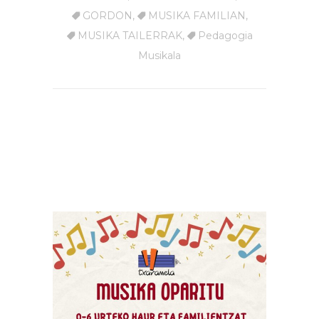
GORDON
,
MUSIKA FAMILIAN
,
MUSIKA TAILERRAK
,
Pedagogia
Musikala