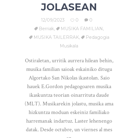
JOLASEAN
12/09/2023
0
0
Berriak
,
MUSIKA FAMILIAN
,
MUSIKA TAILERRAK
,
Pedagogia
Musikala
Ostiraletan, urritik aurrera hilean behin,
musika familian saioak eskainiko ditugu
Algortako San Nikolas ikastolan. Saio
hauek E.Gordon pedagogoaren musika
ikaskuntza teorian oinarrituta daude
(MLT). Musikarekin jolastu, musika ama
hizkuntza moduan eskeiniz familiako
harremanak indartuz. Laster lehenengo
datak. Desde octubre, un viernes al mes