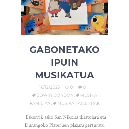
GABONETAKO
IPUIN
MUSIKATUA
16/12/2023
0
0
EDWIN GORDON
,
MUSIKA
FAMILIAN
,
MUSIKA TAILERRAK
Eskerrik asko San Nikolas ikastolara eta
Durangoko Plateruen plazara gerturatu