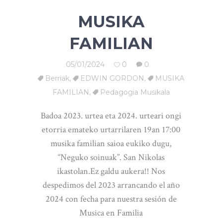
MUSIKA
FAMILIAN
05/01/2024
0
0
Berriak
,
EDWIN GORDON
,
MUSIKA
FAMILIAN
,
Pedagogia Musikala
Badoa 2023. urtea eta 2024. urteari ongi
etorria emateko urtarrilaren 19an 17:00
musika familian saioa eukiko dugu,
“Neguko soinuak”. San Nikolas
ikastolan.Ez galdu aukera!! Nos
despedimos del 2023 arrancando el año
2024 con fecha para nuestra sesión de
Musica en Familia