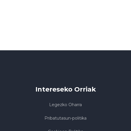
Intereseko Orriak
Legezko Oharra
Pribatutasun-politika