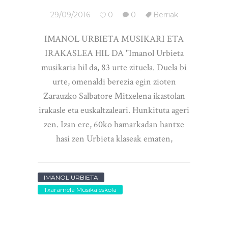
29/09/2016
0
0
Berriak
IMANOL URBIETA MUSIKARI ETA
IRAKASLEA HIL DA "Imanol Urbieta
musikaria hil da, 83 urte zituela. Duela bi
urte, omenaldi berezia egin zioten
Zarauzko Salbatore Mitxelena ikastolan
irakasle eta euskaltzaleari. Hunkituta ageri
zen. Izan ere, 60ko hamarkadan hantxe
hasi zen Urbieta klaseak ematen,
IMANOL URBIETA
Txaramela Musika eskola