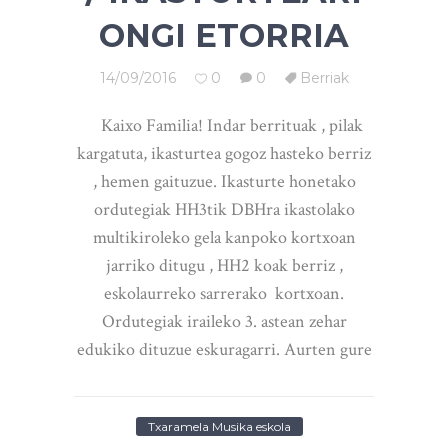
ONGI ETORRIA
14/09/2016
0
0
Berriak
Kaixo Familia! Indar berrituak , pilak
kargatuta, ikasturtea gogoz hasteko berriz
, hemen gaituzue. Ikasturte honetako
ordutegiak HH3tik DBHra ikastolako
multikiroleko gela kanpoko kortxoan
jarriko ditugu , HH2 koak berriz ,
eskolaurreko sarrerako kortxoan.
Ordutegiak iraileko 3. astean zehar
edukiko dituzue eskuragarri. Aurten gure
Txaramela Musika eskola