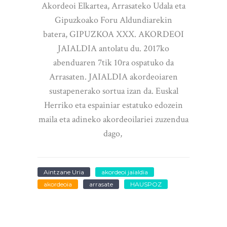
Akordeoi Elkartea, Arrasateko Udala eta
Gipuzkoako Foru Aldundiarekin
batera, GIPUZKOA XXX. AKORDEOI
JAIALDIA antolatu du. 2017ko
abenduaren 7tik 10ra ospatuko da
Arrasaten. JAIALDIA akordeoiaren
sustapenerako sortua izan da. Euskal
Herriko eta espainiar estatuko edozein
maila eta adineko akordeoilariei zuzendua
dago,
Aintzane Uria
akordeoi jaialdia
akordeoia
arrasate
HAUSPOZ