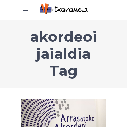
akordeoi
jaialdia
Tag