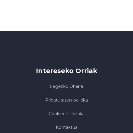
Intereseko Orriak
Legezko Oharra
Pribatutasun-politika
Cookieen Politika
Kontaktua