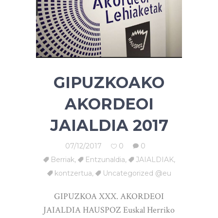
GIPUZKOAKO
AKORDEOI
JAIALDIA 2017
07/12/2017
0
0
Berriak
,
Entzunaldia
,
JAIALDIAK
,
kontzertua
,
Uncategorized @eu
GIPUZKOA XXX. AKORDEOI
JAIALDIA HAUSPOZ Euskal Herriko