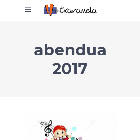
abendua
2017