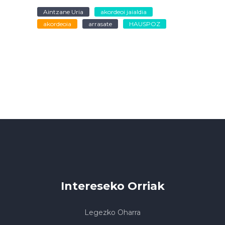
Aintzane Uria
akordeoi jaialdia
akordeoia
arrasate
HAUSPOZ
Intereseko Orriak
Legezko Oharra