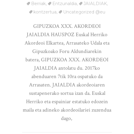
Berriak
,
Entzunaldia
,
JAIALDIAK
,
kontzertua
,
Uncategorized @eu
GIPUZKOA XXX. AKORDEOI
JAIALDIA HAUSPOZ Euskal Herriko
Akordeoi Elkartea, Arrasateko Udala eta
Gipuzkoako Foru Aldundiarekin
batera, GIPUZKOA XXX. AKORDEOI
JAIALDIA antolatu du. 2017ko
abenduaren 7tik 10ra ospatuko da
Arrasaten. JAIALDIA akordeoiaren
sustapenerako sortua izan da. Euskal
Herriko eta espainiar estatuko edozein
maila eta adineko akordeoilariei zuzendua
dago,