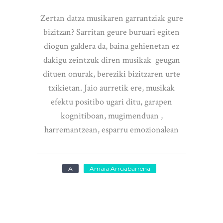
Zertan datza musikaren garrantziak gure
bizitzan? Sarritan geure buruari egiten
diogun galdera da, baina gehienetan ez
dakigu zeintzuk diren musikak geugan
dituen onurak, bereziki bizitzaren urte
txikietan. Jaio aurretik ere, musikak
efektu positibo ugari ditu, garapen
kognitiboan, mugimenduan ,
harremantzean, esparru emozionalean
A
Amaia Arruabarrena