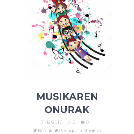
MUSIKAREN
ONURAK
31/12/2017
0
0
Berriak
,
Pedagogia Musikala