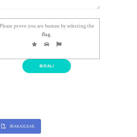
Please prove you are human by selecting the
flag
.
IRAKASLEAK