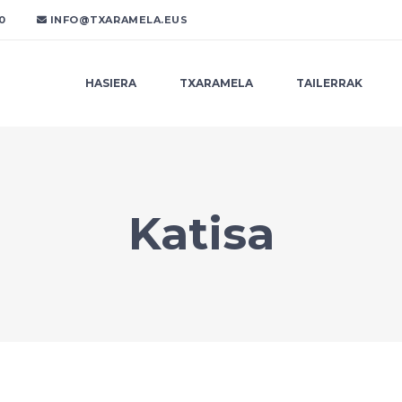
30
INFO@TXARAMELA.EUS
HASIERA
TXARAMELA
TAILERRAK
Katisa