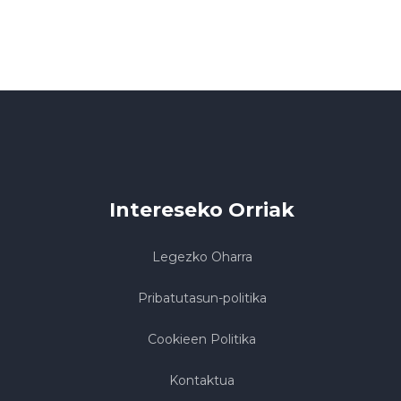
Intereseko Orriak
Legezko Oharra
Pribatutasun-politika
Cookieen Politika
Kontaktua