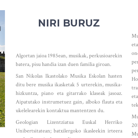
NIRI BURUZ
Mu
et
on
Algortan jaioa 1985ean, musikak, perkusioarekin
pe
batera, pisu handia izan duen familia giroan.
pe
San Nikolas Ikastolako Musika Eskolan hasten
Ho
ditu bere musika ikasketak 5 urterekin, musika-
tr
hizkuntza, piano eta gitarrako klaseak jasoaz.
et
Aipatutako instrumetuez gain, alboko flauta eta
te
ukelelearekin kontaktua mantentzen du.
Mu
Geologian Lizentziatua Euskal Herriko
20
Unibertsitatean; batxilergoko ikasleekin irteera
Mu