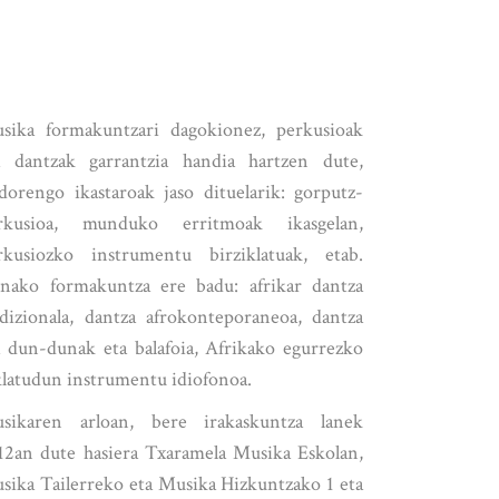
sika formakuntzari dagokionez, perkusioak
a dantzak garrantzia handia hartzen dute,
dorengo ikastaroak jaso dituelarik: gorputz-
rkusioa, munduko erritmoak ikasgelan,
rkusiozko instrumentu birziklatuak, etab.
nako formakuntza ere badu: afrikar dantza
adizionala, dantza afrokonteporaneoa, dantza
a dun-dunak eta balafoia, Afrikako egurrezko
klatudun instrumentu idiofonoa.
sikaren arloan, bere irakaskuntza lanek
12an dute hasiera Txaramela Musika Eskolan,
sika Tailerreko eta Musika Hizkuntzako 1 eta