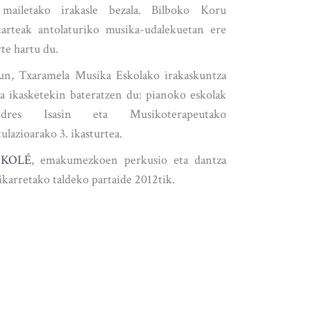
mailetako irakasle bezala. Bilboko Koru
karteak antolaturiko musika-udalekuetan ere
rte hartu du.
un, Txaramela Musika Eskolako irakaskuntza
na ikasketekin bateratzen du: pianoko eskolak
dres Isasin eta Musikoterapeutako
ulazioarako 3. ikasturtea.
ÖKOLÉ
, emakumezkoen perkusio eta dantza
rikarretako taldeko partaide 2012tik.