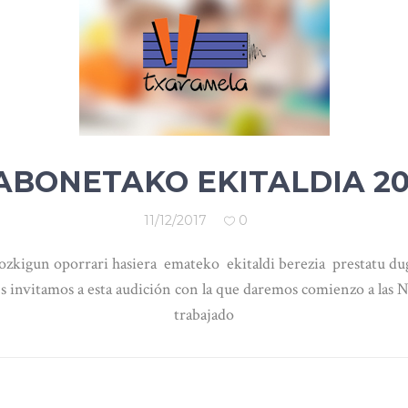
ABONETAKO EKITALDIA 20
11/12/2017
0
tozkigun oporrari hasiera emateko ekitaldi berezia prestatu d
s invitamos a esta audición con la que daremos comienzo a las N
trabajado