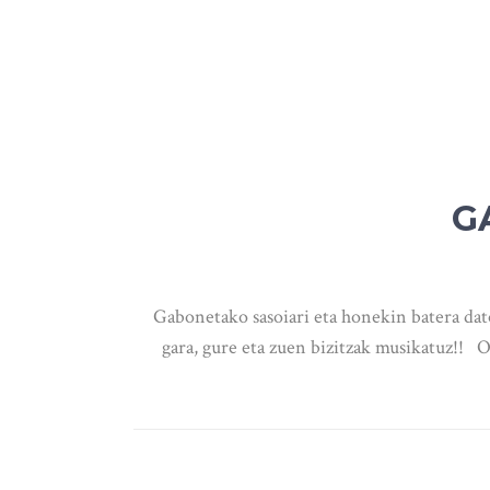
G
Gabonetako sasoiari eta honekin batera da
gara, gure eta zuen bizitzak musikatuz!! O