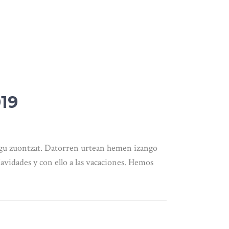
19
ugu zuontzat. Datorren urtean hemen izango
avidades y con ello a las vacaciones. Hemos