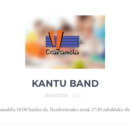
KANTU BAND
28/05/2018
0
analdia 18:00 hasiko da. Ikusleentzako ateak 17:30 zabalduko di