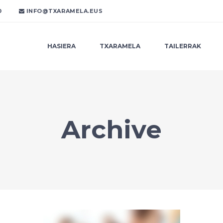
0
INFO@TXARAMELA.EUS
HASIERA
TXARAMELA
TAILERRAK
Archive