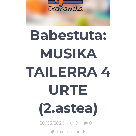
Babestuta:
MUSIKA
TAILERRA 4
URTE
(2.astea)
20/03/2020
0
0
etxerako lanak