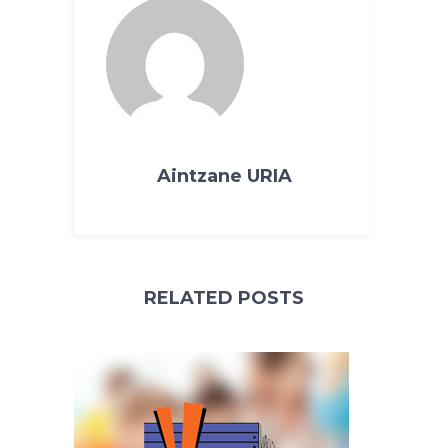
Aintzane URIA
RELATED POSTS