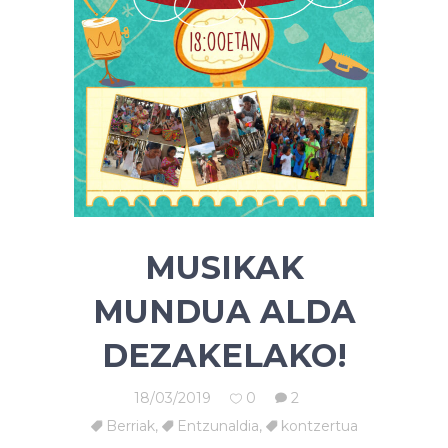
MUSIKAK
MUNDUA ALDA
DEZAKELAKO!
18/03/2019
0
2
Berriak
,
Entzunaldia
,
kontzertua