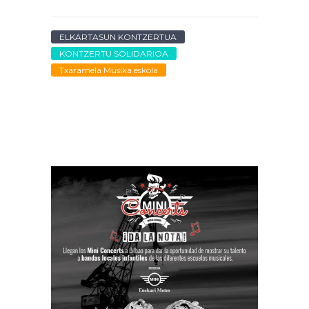
ELKARTASUN KONTZERTUA
KONTZERTU SOLIDARIOA
Txaramela Musika eskola