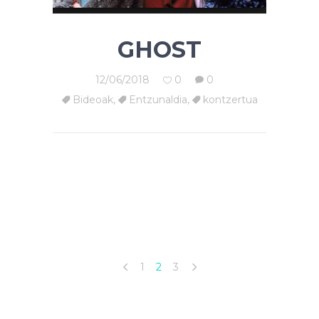
GHOST
12/06/2018
0
0
Bideoak
,
Entzunaldia
,
kontzertua
1
2
3