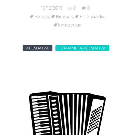
19/12/2019
0
0
Berriak
,
Bideoak
,
Entzunaldia
,
kontzertua
ABESBATZA
TXARAMELA ABESBATZA