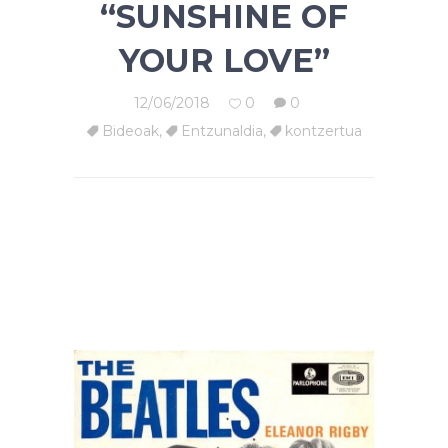
“SUNSHINE OF
YOUR LOVE”
12/06/2018
0
0
Bideoak
,
Entzunaldia
,
kontzertua