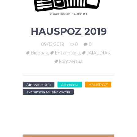
HAUSPOZ 2019
09/12/2019
0
0
Bideoak
,
Entzunaldia
,
JAIALDIAK
,
kontzertua
Aintzane Uria
akordeoia
HAUSPOZ
Txaramela Musika eskola