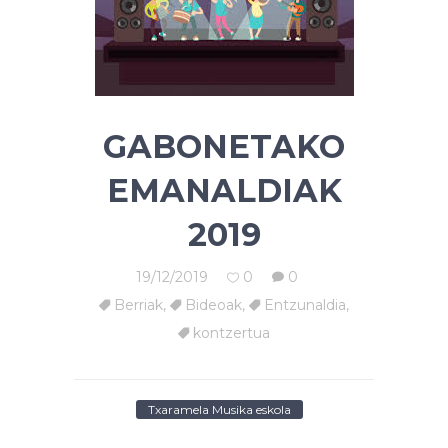
GABONETAKO
EMANALDIAK
2019
19/12/2019
0
0
Berriak
,
Bideoak
,
Entzunaldia
,
kontzertua
Txaramela Musika eskola