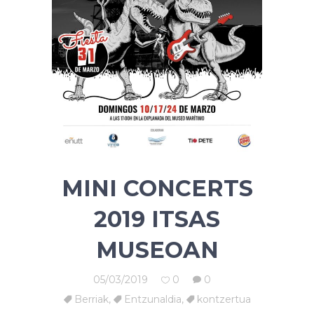
MINI CONCERTS
2019 ITSAS
MUSEOAN
05/03/2019
0
0
Berriak
,
Entzunaldia
,
kontzertua