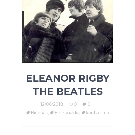
ELEANOR RIGBY
THE BEATLES
12/06/2018
0
0
Bideoak
,
Entzunaldia
,
kontzertua