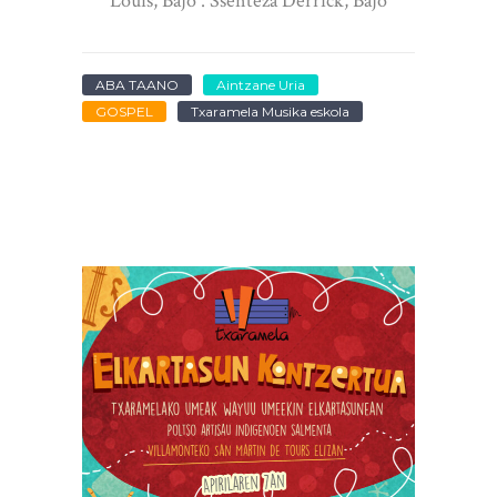
Louis, Bajo . Ssenteza Derrick, Bajo
ABA TAANO
Aintzane Uria
GOSPEL
Txaramela Musika eskola