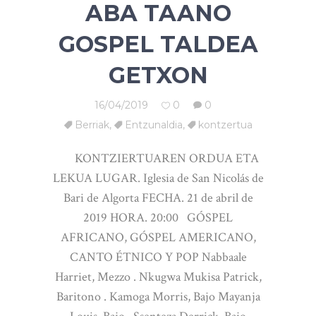
ABA TAANO
GOSPEL TALDEA
GETXON
16/04/2019
0
0
Berriak
,
Entzunaldia
,
kontzertua
KONTZIERTUAREN ORDUA ETA
LEKUA LUGAR. Iglesia de San Nicolás de
Bari de Algorta FECHA. 21 de abril de
2019 HORA. 20:00 GÓSPEL
AFRICANO, GÓSPEL AMERICANO,
CANTO ÉTNICO Y POP Nabbaale
Harriet, Mezzo . Nkugwa Mukisa Patrick,
Baritono . Kamoga Morris, Bajo Mayanja