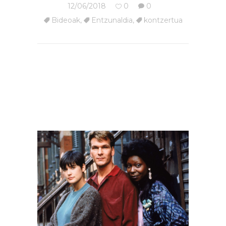
12/06/2018
0
0
Bideoak
,
Entzunaldia
,
kontzertua