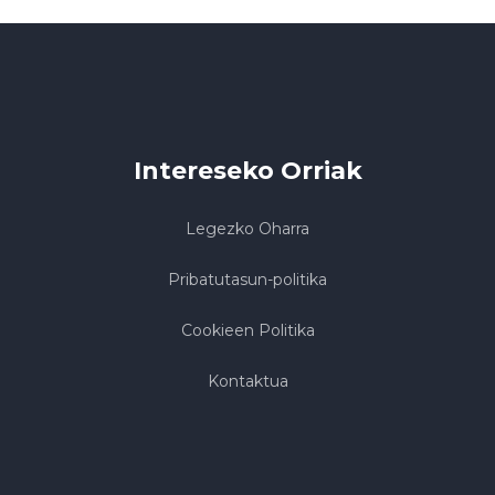
Intereseko Orriak
Legezko Oharra
Pribatutasun-politika
Cookieen Politika
Kontaktua