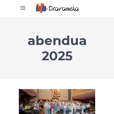
abendua
2025