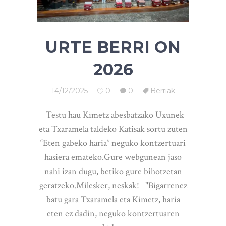
URTE BERRI ON
2026
14/12/2025
0
0
Berriak
Testu hau Kimetz abesbatzako Uxunek
eta Txaramela taldeko Katisak sortu zuten
“Eten gabeko haria” neguko kontzertuari
hasiera emateko.Gure webgunean jaso
nahi izan dugu, betiko gure bihotzetan
geratzeko.Milesker, neskak! "Bigarrenez
batu gara Txaramela eta Kimetz, haria
eten ez dadin, neguko kontzertuaren