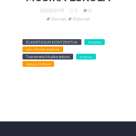
29/09/2019
0
0
Berriak
,
Bideoak
ELKARTASUN KONTZERTUA
musika
san nikolas ikastola
Txaramela Musika eskola
wayuu
wayuu tribua