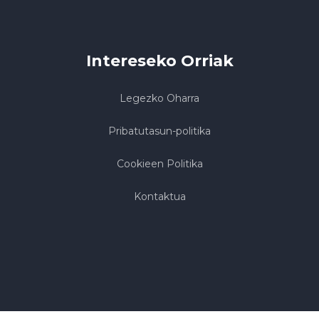
Intereseko Orriak
Legezko Oharra
Pribatutasun-politika
Cookieen Politika
Kontaktua