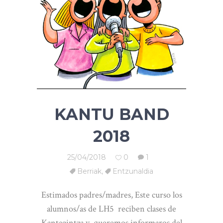
KANTU BAND
2018
25/04/2018
0
1
Berriak
,
Entzunaldia
Estimados padres/madres, Este curso los
alumnos/as de LH5 reciben clases de
Kantagintza y queremos informaros del