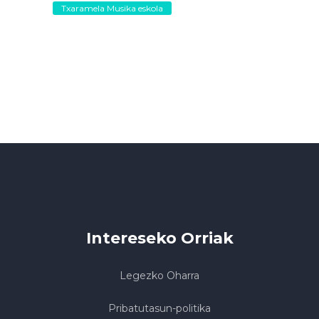
Txaramela Musika eskola
Intereseko Orriak
Legezko Oharra
Pribatutasun-politika