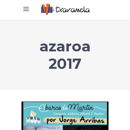
azaroa
2017