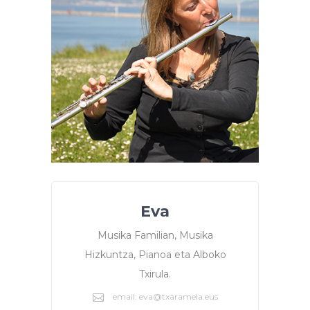
Eva
Musika Familian, Musika
Hizkuntza, Pianoa eta Alboko
Txirula.
email: eva@txaramela.eus