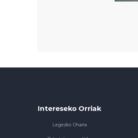
Intereseko Orriak
Legezko Oharra