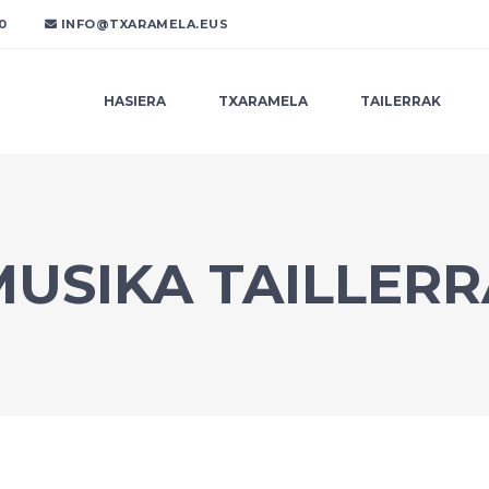
30
INFO@TXARAMELA.EUS
HASIERA
TXARAMELA
TAILERRAK
MUSIKA TAILLERR